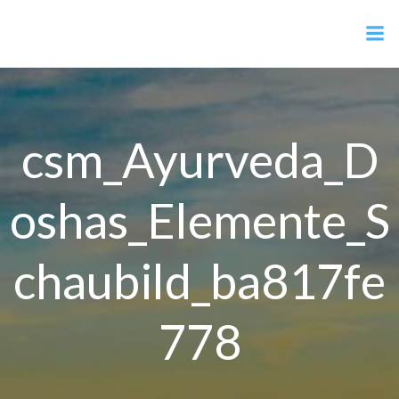
Zum
Julia Lang
Inhalt
springen
csm_Ayurveda_D
oshas_Elemente_S
chaubild_ba817fe
778